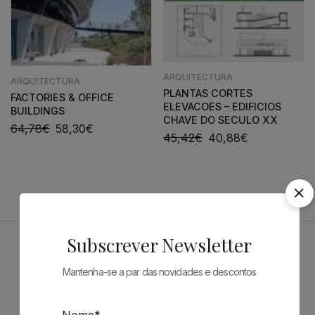
ARQUITECTURA
ARQUITECTURA
PLANTAS CORTES
FACTORIES & OFFICE
ELEVACOES – EDIFICIOS
BUILDINGS
CHAVE DO SECULO XX
64,78
€
58,30
€
45,42
€
40,88
€
Subscrever Newsletter
Patrocinadores
Mantenha-se a par das novidades e descontos