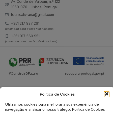
Av. Conde de Valbom, n.º 122
1050-070 - Lisboa, Portugal
tecnicalivraria@gmail.com
+351 217 937 261
(chamada para a rede fixa nacional)
+351 917 560 951
(chamada para a rede móvel nacional)
#ConstruirOFuturo
recuperarportugal.gov.pt
Política de Cookies
Utilizamos cookies para melhorar a sua experiência de
navegação e analisar o nosso tráfego.
Política de Cookies