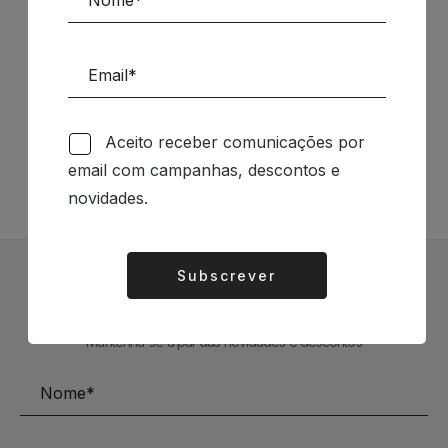
Siga-nos nas Redes Sociais
Aceito receber comunicações por
TÉCNICA LIVRARIA »
email com campanhas, descontos e
novidades.
Subscrever
Alternative:
Subscrever Newsletter
Mantenha-se a par das novidades e descontos