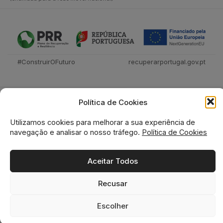
#ConstruirOFuturo
recuperarportugal.gov.pt
Política de Cookies
Utilizamos cookies para melhorar a sua experiência de
navegação e analisar o nosso tráfego.
Política de Cookies
Tecnica Livraria © 2026
Aceitar Todos
Recusar
0
0
Escolher
Home
Loja
Favoritos
Cesto
Pesquisa