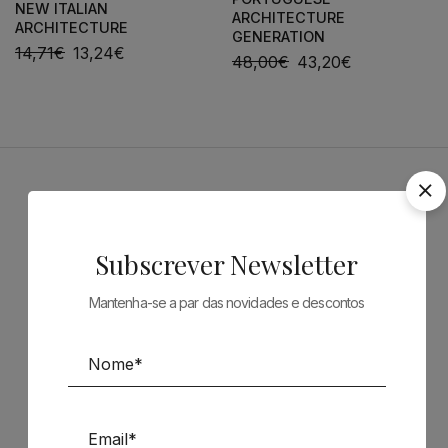
NEW ITALIAN
ARCHITECTURE
ARCHITECTURE
GENERATION
14,71
€
13,24
€
48,00
€
43,20
€
Patrocinadores
Subscrever Newsletter
Mantenha-se a par das novidades e descontos
Siga-nos nas Redes Sociais
TÉCNICA LIVRARIA »