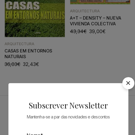
ARQUITECTURA
A+T – DENSITY – NUEVA
VIVIENDA COLECTIVA
43,34
€
39,00
€
ARQUITECTURA
CASAS EM ENTORNOS
NATURAIS
36,03
€
32,43
€
Subscrever Newsletter
Patrocinadores
Mantenha-se a par das novidades e descontos