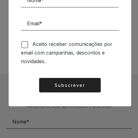
Siga-nos nas Redes Sociais
Aceito receber comunicações por
TÉCNICA LIVRARIA »
email com campanhas, descontos e
novidades.
Subscrever
Alternative:
Subscrever Newsletter
Mantenha-se a par das novidades e descontos