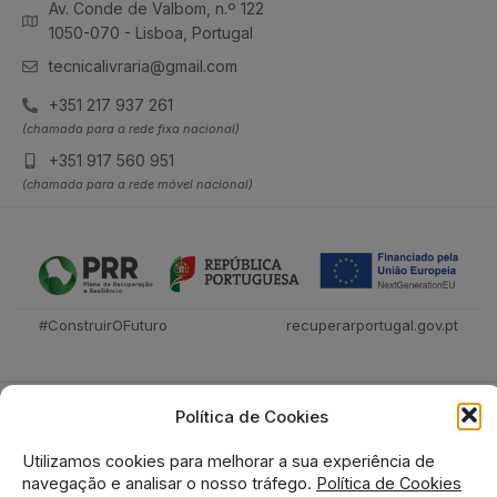
Av. Conde de Valbom, n.º 122
1050-070 - Lisboa, Portugal
tecnicalivraria@gmail.com
+351 217 937 261
(chamada para a rede fixa nacional)
+351 917 560 951
(chamada para a rede móvel nacional)
#ConstruirOFuturo
recuperarportugal.gov.pt
Política de Cookies
Utilizamos cookies para melhorar a sua experiência de
navegação e analisar o nosso tráfego.
Política de Cookies