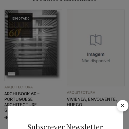
ESGOTADO
ARQUITECTURA
ARQUITECTURA
ARCHI BOOK 60 –
VIVIENDA, ENVOLVENTE,
PORTUGUESE
HUECO
ARCHITECTURE
GENERATION
21,20
€
19,08
€
48,00
€
43,20
€
Subscrever Newsletter