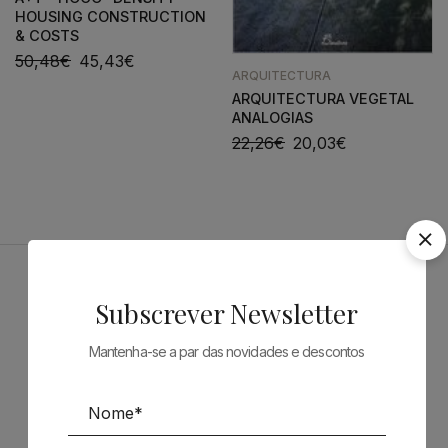
HOUSING CONSTRUCTION
& COSTS
50,48
€
45,43
€
ARQUITECTURA
ARQUITECTURA VEGETAL
ANALOGIAS
22,26
€
20,03
€
Patrocinadores
Subscrever Newsletter
Mantenha-se a par das novidades e descontos