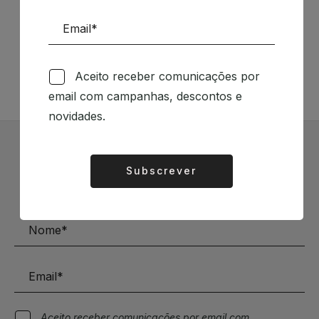
Siga-nos nas Redes Sociais
TÉCNICA LIVRARIA »
Aceito receber comunicações por
email com campanhas, descontos e
novidades.
Subscrever Newsletter
Subscrever
Alternative:
Mantenha-se a par das novidades e descontos
Aceito receber comunicações por email com