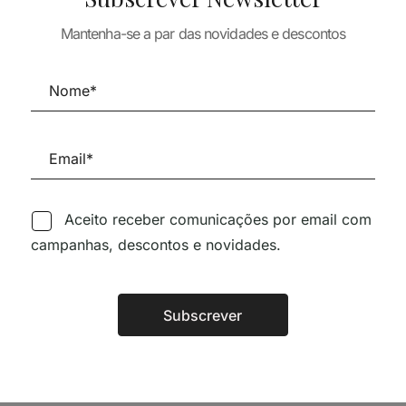
ARQUITECTURA
TURA
ARQUITECTURA
GLASS DESIGN
Mantenha-se a par das novidades e descontos
,
POSITIONS
30,22
€
27,20
€
NTE, HUECO
29,68
€
26,71
19,08
€
Aceito receber comunicações por email com
Siga-nos nas Redes Sociai
campanhas, descontos e novidades.
Subscrever
TÉCNICA LIVRARIA »
Alternative: