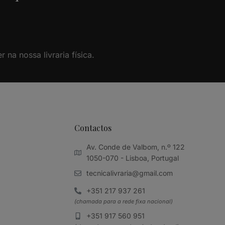
na nossa livraria física.
Contactos
Av. Conde de Valbom, n.º 122
1050-070 - Lisboa, Portugal
tecnicalivraria@gmail.com
+351 217 937 261
(chamada para a rede fixa nacional)
+351 917 560 951