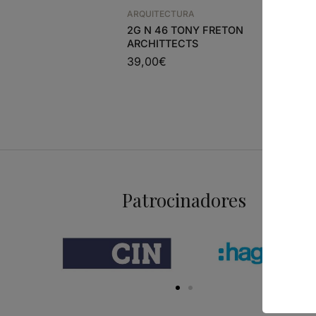
ARQUITEC
ARQUITECTURA
VIVIENDA
2G N 46 TONY FRETON
ENVOLVE
ARCHITTECTS
21,20
€
39,00
€
Patrocinadores