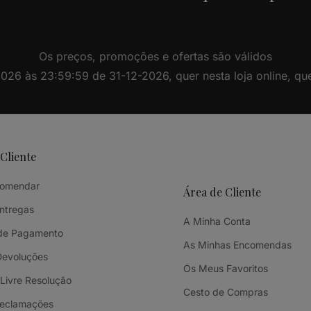
Os preços, promoções e ofertas são válidos
26 às 23:59:59 de 31-12-2026, quer nesta loja online, quer 
 Cliente
omendar
Área de Cliente
Entregas
A Minha Conta
de Pagamento
As Minhas Encomendas
Devoluções
Os Meus Favoritos
 Livre Resolução
Cesto de Compras
Reclamações