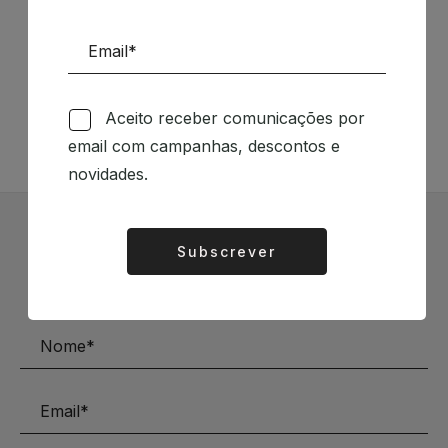
Siga-nos nas Redes Sociais
TÉCNICA LIVRARIA »
Aceito receber comunicações por
email com campanhas, descontos e
novidades.
Subscrever Newsletter
Subscrever
Alternative:
Mantenha-se a par das novidades e descontos