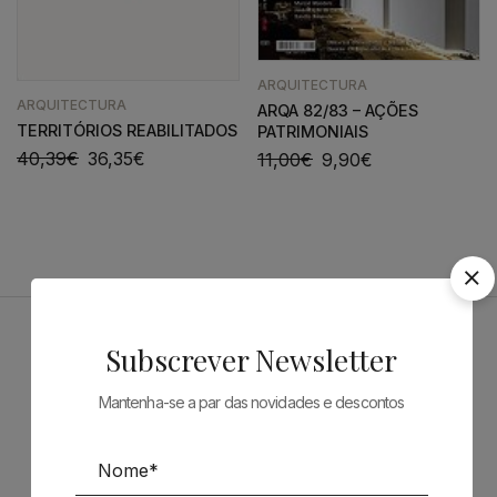
ARQUITECTURA
ARQUITECTURA
ARQA 82/83 – AÇÕES
TERRITÓRIOS REABILITADOS
PATRIMONIAIS
40,39
€
36,35
€
11,00
€
9,90
€
Subscrever Newsletter
Patrocinadores
Mantenha-se a par das novidades e descontos