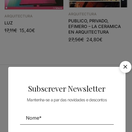
ARQUITECTURA
ARQUITECTURA
PUBLICO, PRIVADO,
LUZ
EFIMERO – LA CERAMICA
17,11
€
15,40
€
EN ARQUITECTURA
27,56
€
24,80
€
Patrocinadores
Subscrever Newsletter
Mantenha-se a par das novidades e descontos