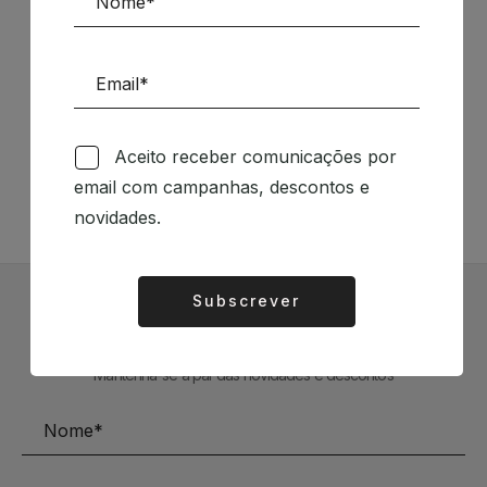
Siga-nos nas Redes Sociais
Aceito receber comunicações por
TÉCNICA LIVRARIA »
email com campanhas, descontos e
novidades.
Subscrever
Alternative:
Subscrever Newsletter
Mantenha-se a par das novidades e descontos