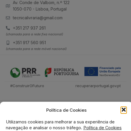
Av. Conde de Valbom, n.º 122
1050-070 - Lisboa, Portugal
tecnicalivraria@gmail.com
+351 217 937 261
(chamada para a rede fixa nacional)
+351 917 560 951
(chamada para a rede móvel nacional)
#ConstruirOFuturo
recuperarportugal.gov.pt
Política de Cookies
Utilizamos cookies para melhorar a sua experiência de
navegação e analisar o nosso tráfego.
Política de Cookies