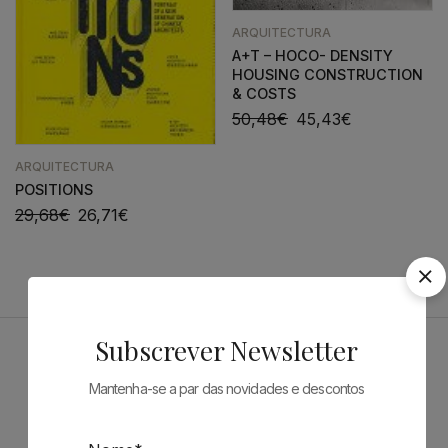
ARQUITECTURA
A+T – HOCO- DENSITY
HOUSING CONSTRUCTION
& COSTS
50,48
€
45,43
€
ARQUITECTURA
POSITIONS
29,68
€
26,71
€
Subscrever Newsletter
Patrocinadores
Mantenha-se a par das novidades e descontos