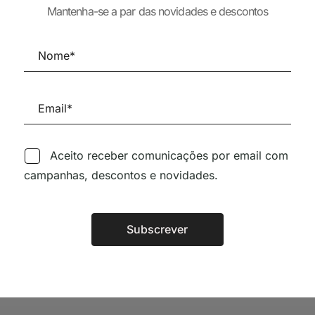
S SÉC XXI
36,03
€
32,4
Mantenha-se a par das novidades e descontos
Aceito receber comunicações por email com
Siga-nos nas Redes Sociai
campanhas, descontos e novidades.
TÉCNICA LIVRARIA »
Subscrever
Alternative: