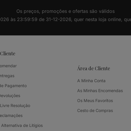
Os preços, promoções e ofertas são válidos
26 às 23:59:59 de 31-12-2026, quer nesta loja online, quer 
 Cliente
omendar
Área de Cliente
Entregas
A Minha Conta
de Pagamento
As Minhas Encomendas
Devoluções
Os Meus Favoritos
 Livre Resolução
Cesto de Compras
Reclamações
Alternativa de Litígios