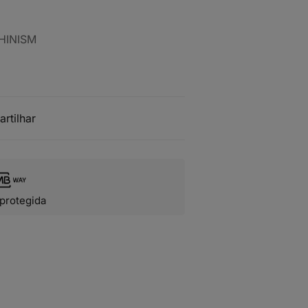
HINISM
artilhar
protegida