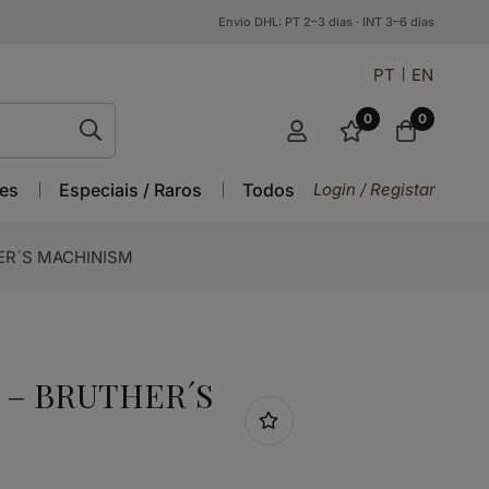
Envio DHL: PT 2–3 dias · INT 3–6 dias
PT
EN
0
0
es
Especiais / Raros
Todos
Login / Registar
ER´S MACHINISM
 – BRUTHER´S