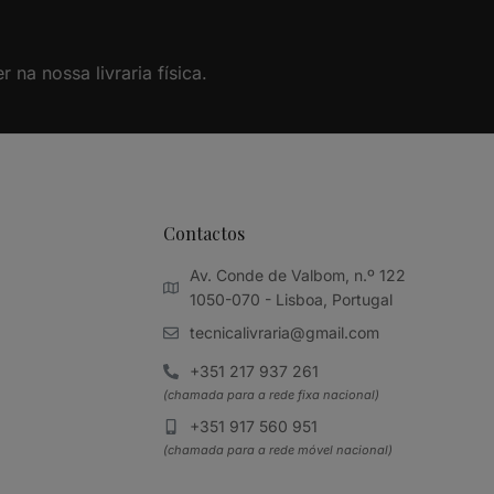
na nossa livraria física.
Contactos
Av. Conde de Valbom, n.º 122
1050-070 - Lisboa, Portugal
tecnicalivraria@gmail.com
+351 217 937 261
(chamada para a rede fixa nacional)
+351 917 560 951
(chamada para a rede móvel nacional)